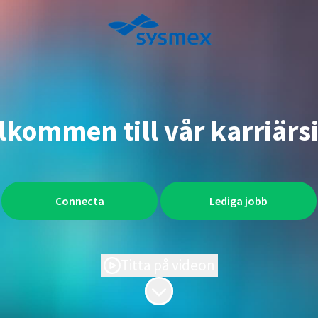
lkommen till vår karriärs
Connecta
Lediga jobb
Titta på videon
Skrolla för mer innehåll