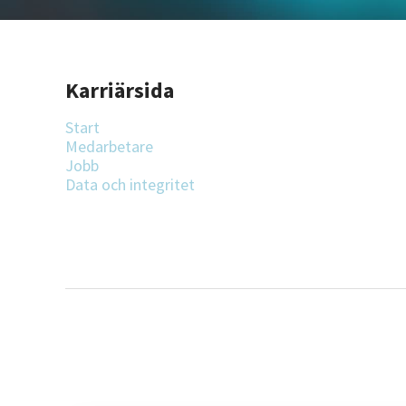
Karriärsida
Start
Medarbetare
Jobb
Data och integritet