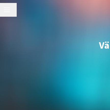
KARRIÄRMENY
Dela sidan
Vä